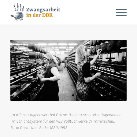
Im offenen Jugendwerkhof Crimmitschau arbeiteten Jugendliche
im Schichtsystem für den VEB Volltuchwerke Crimmitschau.
Foto: Christiane Eisler 1982/1983