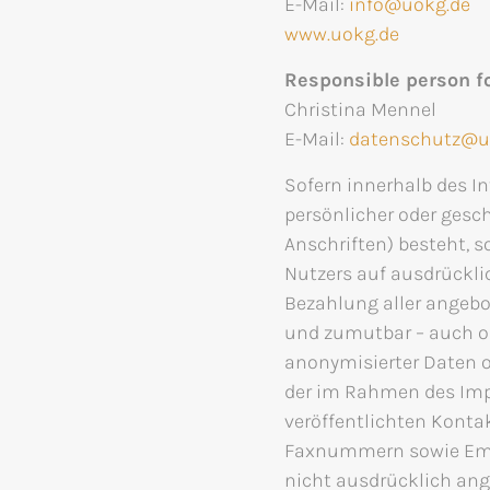
E-Mail:
info@uokg.de
www.uokg.de
Responsible person fo
Christina Mennel
E-Mail:
datenschutz@u
Sofern innerhalb des I
persönlicher oder gesc
Anschriften) besteht, s
Nutzers auf ausdrückli
Bezahlung aller angebo
und zumutbar – auch o
anonymisierter Daten 
der im Rahmen des Imp
veröffentlichten Konta
Faxnummern sowie Emai
nicht ausdrücklich ang