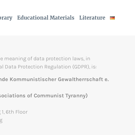
brary
Educational Materials
Literature
he meaning of data protection laws, in
al Data Protection Regulation (GDPR), is:
ände
Kommunistischer Gewaltherrschaft e.
ssociations of Communist Tyranny)
 1, 6th Floor
rg