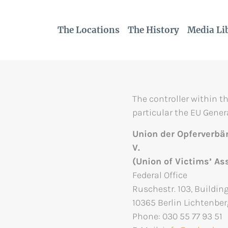
The Locations
The History
Media Li
The controller within t
particular the EU Gener
Union der Opferverb
V.
(Union of Victims’ A
Federal Office
Ruschestr. 103, Building
10365 Berlin Lichtenbe
Phone: 030 55 77 93 51